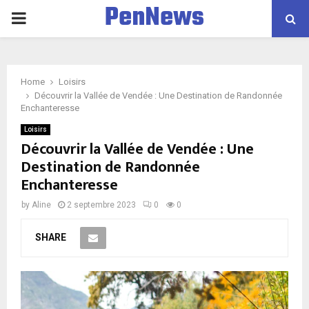
PenNews
P
R
Home
Loisirs
I
Découvrir la Vallée de Vendée : Une Destination de Randonnée
Enchanteresse
M
Loisirs
Découvrir la Vallée de Vendée : Une
Destination de Randonnée
A
Enchanteresse
R
by
Aline
2 septembre 2023
0
0
SHARE
Y
M