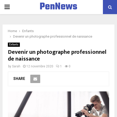
PenNews
P
R
Home
Enfants
I
Devenir un photographe professionnel de naissance
Enfants
M
Devenir un photographe professionnel
de naissance
A
by
Sarah
12 novembre 2020
1
0
R
SHARE
Y
M