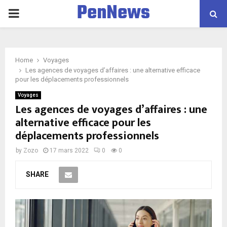
PenNews
P
R
Home
Voyages
I
Les agences de voyages d’affaires : une alternative efficace
pour les déplacements professionnels
M
Voyages
Les agences de voyages d’affaires : une
alternative efficace pour les
A
déplacements professionnels
R
by
Zozo
17 mars 2022
0
0
SHARE
Y
M