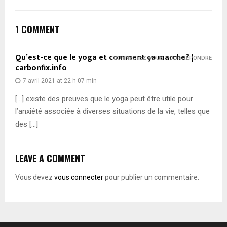
1 COMMENT
Qu’est-ce que le yoga et comment ça marche? |
CONNECTEZ-VOUS POUR RÉPONDRE
carbonfix.info
7 avril 2021 at 22 h 07 min
[…] existe des preuves que le yoga peut être utile pour
l’anxiété associée à diverses situations de la vie, telles que
des […]
LEAVE A COMMENT
Vous devez
vous connecter
pour publier un commentaire.