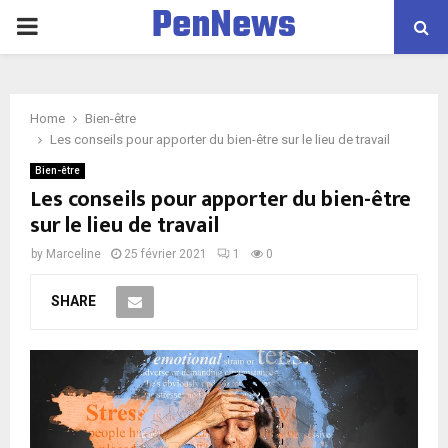
PenNews
P
R
Home
Bien-être
I
Les conseils pour apporter du bien-être sur le lieu de travail
Bien-être
M
Les conseils pour apporter du bien-être
sur le lieu de travail
A
by
Marceline
25 février 2021
1
0
R
SHARE
Y
M