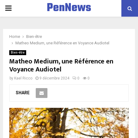
PenNews
P
R
Home
Bien-être
I
Matheo Medium, une Référence en Voyance Audiotel
Bien-être
M
Matheo Medium, une Référence en
Voyance Audiotel
A
by
Kael Ricco
9 décembre 2024
0
0
R
SHARE
Y
M