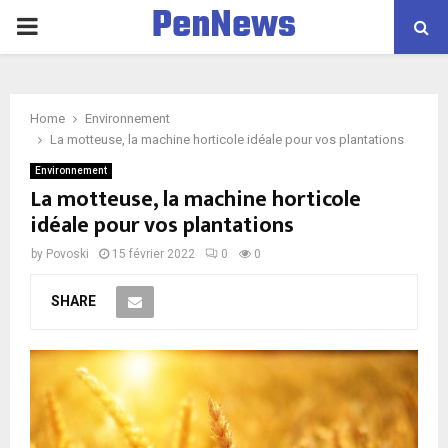
PenNews
P
R
Home
Environnement
I
La motteuse, la machine horticole idéale pour vos plantations
Environnement
M
La motteuse, la machine horticole
idéale pour vos plantations
A
by
Povoski
15 février 2022
0
0
R
SHARE
Y
M