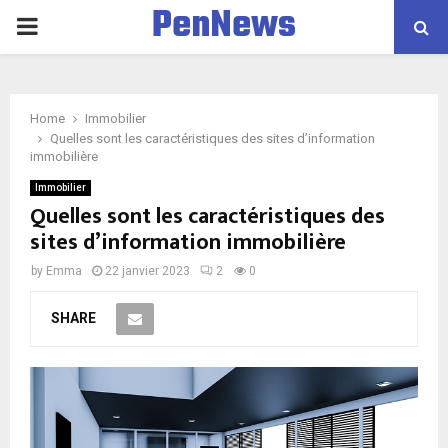
PenNews
P
R
Home
Immobilier
I
Quelles sont les caractéristiques des sites d’information
immobilière
M
Immobilier
Quelles sont les caractéristiques des
sites d’information immobilière
A
by
Emma
22 janvier 2023
2
0
R
SHARE
Y
M