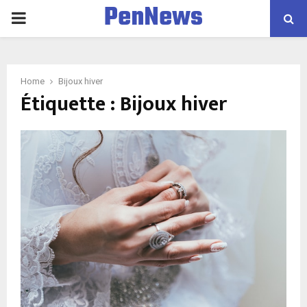
PenNews
P
R
Home
Bijoux hiver
I
Étiquette :
Bijoux hiver
M
A
R
Y
M