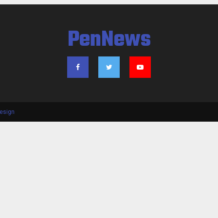
PenNews
esign