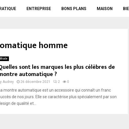
RATIQUE
ENTREPRISE
BONS PLANS
MAISON
BI
tomatique homme
Mode
Quelles sont les marques les plus célèbres de
montre automatique ?
by
Audrey
26 décembre 2021
2
0
La montre automatique est un accessoire qui connaît un franc
succès de nos jours. Elle se caractérise plus spécialement par son
esign de qualité et...