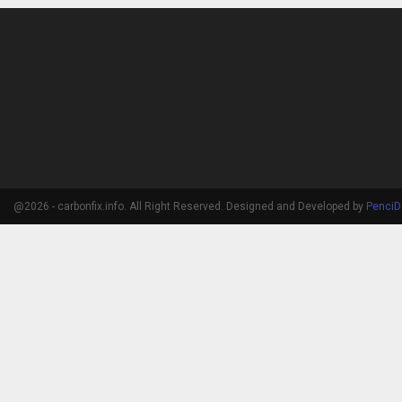
@2026 - carbonfix.info. All Right Reserved. Designed and Developed by
PenciD