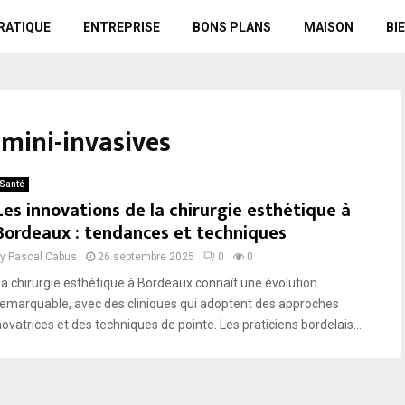
RATIQUE
ENTREPRISE
BONS PLANS
MAISON
BI
mini-invasives
Santé
Les innovations de la chirurgie esthétique à
Bordeaux : tendances et techniques
by
Pascal Cabus
26 septembre 2025
0
0
La chirurgie esthétique à Bordeaux connaît une évolution
remarquable, avec des cliniques qui adoptent des approches
novatrices et des techniques de pointe. Les praticiens bordelais...