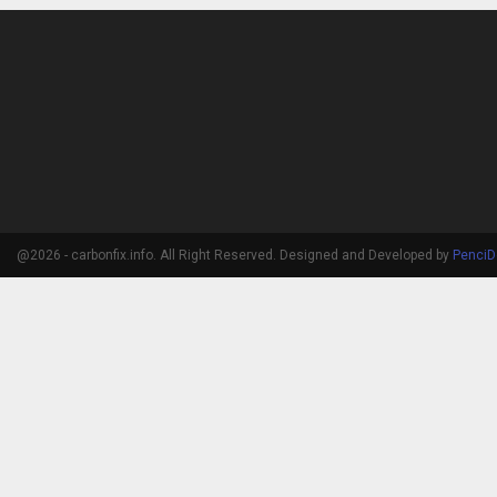
@2026 - carbonfix.info. All Right Reserved. Designed and Developed by
PenciD