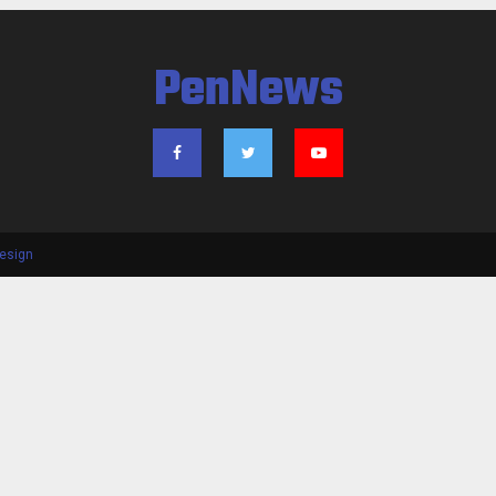
PenNews
esign