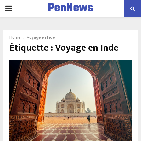
PenNews
P
R
Home
Voyage en Inde
I
Étiquette :
Voyage en Inde
M
A
R
Y
M