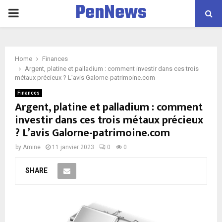
PenNews
P
R
Home
Finances
I
Argent, platine et palladium : comment investir dans ces trois
métaux précieux ? L’avis Galorne-patrimoine.com
M
Finances
Argent, platine et palladium : comment
investir dans ces trois métaux précieux
A
? L’avis Galorne-patrimoine.com
R
by
Amine
11 janvier 2023
0
0
SHARE
Y
M